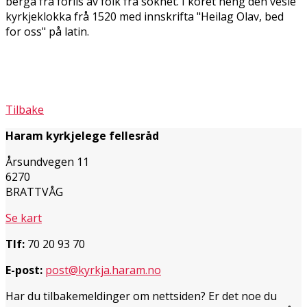
berga frå forlis av folk frå soknet. I koret heng den vesle
kyrkjeklokka frå 1520 med innskrifta "Heilag Olav, bed
for oss" på latin.
Tilbake
Haram kyrkjelege fellesråd
Årsundvegen 11
6270
BRATTVÅG
Se kart
Tlf:
70 20 93 70
E-post:
post@kyrkja.haram.no
Har du tilbakemeldinger om nettsiden? Er det noe du