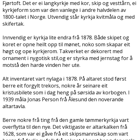
Fjørtoft. Det er ei langkyrkje med kor, skip og vesttårn, ei
kyrkjeform som var den vanlege i andre halvdelen av
1800-talet i Norge. Utvendig står kyrkja kvitmåla og med
skifertak.
Innvendig er kyrkja lite endra frå 1878. Både skipet og
koret er opne heilt opp til mønet, noko som skapar eit
høgt og ope kyrkjerom. Takverket er dekorert med
ornament i nygotisk stil,og er styrka med jernstag for å
motstå den harde vinden her ute.
Alt inventaret vart nylaga i 1878. På altaret stod først
berre eit forgylt trekors, nokre år seinare eit
kristusbilete som i dag heng på sørsida av korbogen. I
1939 måla Jonas Person frå Ålesund den noverande
altartavla.
Berre nokre frå ting frå den gamle tømmerkyrkja vart
overflytta til den nye. Det viktigaste er altarkalken frå
1628, som var ei gåve frå eit skipsmannskap som vart