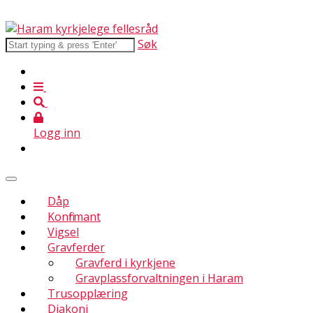
Søk
Logg inn
Dåp
Konfirmant
Vigsel
Gravferder
Gravferd i kyrkjene
Gravplassforvaltningen i Haram
Trusopplæring
Diakoni