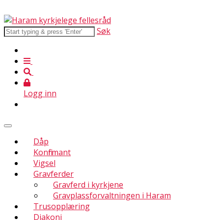
Søk
Logg inn
Dåp
Konfirmant
Vigsel
Gravferder
Gravferd i kyrkjene
Gravplassforvaltningen i Haram
Trusopplæring
Diakoni