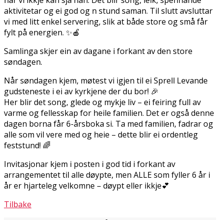
aktivitetar og ei god og fin stund saman. Til slutt avsluttar
vi med litt enkel servering, slik at både store og små får
fylt på energien. ✨🍎
Samlinga skjer ein av dagane i forkant av den store
søndagen.
Når søndagen kjem, møtest vi igjen til ei Sprell Levande
gudsteneste i ei av kyrkjene der du bor! 🎉
Her blir det song, glede og mykje liv – ei feiring full av
varme og fellesskap for heile familien. Det er også denne
dagen borna får 6-årsboka si. Ta med familien, fadrar og
alle som vil vere med og heie – dette blir ei ordentleg
feststund! 🌈
Invitasjonar kjem i posten i god tid i forkant av
arrangementet til alle døypte, men ALLE som fyller 6 år i
år er hjarteleg velkomne – døypt eller ikkje💕
Tilbake