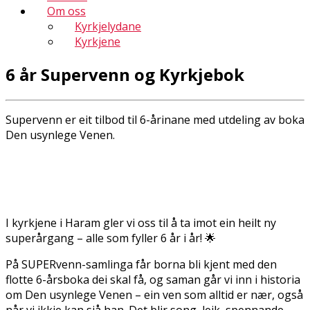
Om oss
Kyrkjelydane
Kyrkjene
6 år Supervenn og Kyrkjebok
Supervenn er eit tilbod til 6-årinane med utdeling av boka
Den usynlege Venen.
I kyrkjene i Haram gler vi oss til å ta imot ein heilt ny
superårgang – alle som fyller 6 år i år! 🌟
På SUPERvenn-samlinga får borna bli kjent med den
flotte 6-årsboka dei skal få, og saman går vi inn i historia
om Den usynlege Venen – ein ven som alltid er nær, også
når vi ikkje kan sjå han. Det blir song, leik, spennande