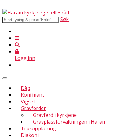
Søk
Logg inn
Dåp
Konfirmant
Vigsel
Gravferder
Gravferd i kyrkjene
Gravplassforvaltningen i Haram
Trusopplæring
Diakoni