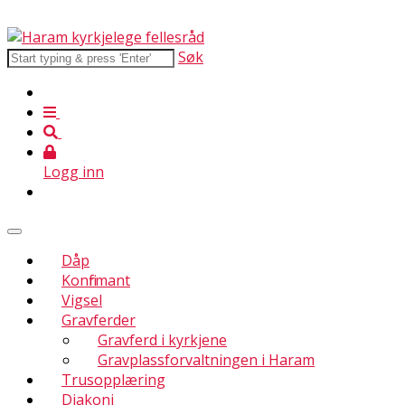
Søk
Logg inn
Dåp
Konfirmant
Vigsel
Gravferder
Gravferd i kyrkjene
Gravplassforvaltningen i Haram
Trusopplæring
Diakoni