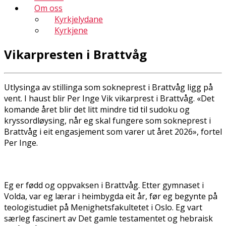
Om oss
Kyrkjelydane
Kyrkjene
Vikarpresten i Brattvåg
Utlysinga av stillinga som sokneprest i Brattvåg ligg på
vent. I haust blir Per Inge Vik vikarprest i Brattvåg. «Det
komande året blir det litt mindre tid til sudoku og
kryssordløysing, når eg skal fungere som sokneprest i
Brattvåg i eit engasjement som varer ut året 2026», fortel
Per Inge.
Eg er fødd og oppvaksen i Brattvåg. Etter gymnaset i
Volda, var eg lærar i heimbygda eit år, før eg begynte på
teologistudiet på Menighetsfakultetet i Oslo. Eg vart
særleg fascinert av Det gamle testamentet og hebraisk