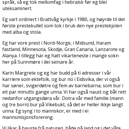
språk, så eg tok mellomfag i hebraisk før eg blei
uteksaminert.
Eg vart ordinert i Brattvåg kyrkje i 1980, og høyrde til det
første prestekullet som tok i bruk den nye prestekjolen
med alba og stola.
Eg har vore prest i Nord-Norge, i Midsund, Haram
fastland, Minnesota, Skodje, Gran Canaria, Lanzarote og
Alanya. I tillegg har eg hatt vikarteneste i mange sokn
her på Sunnmøre i dei seinare år.
Karin Margrete og eg har budd på ti adresser i vår
karriere som ektefolk, og bur no i Eidsvika, der vi også
har søner, svigerdøtre og fem av barnebarna, som bur i
eit par minutts gange unna. Vi har også naust og båt rett
nedanfor utgangsdøra vår. Dotra vår med familie (mann
og tre born) bur på Vikebukt, så det er heller ikkje langt
unna. Eg syng i to mannskor, er med i ei
mannsmisjonsforening.
Vi likar å hauste frå naturen, både på land og i det våte