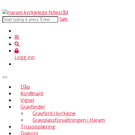
Søk
Logg inn
Dåp
Konfirmant
Vigsel
Gravferder
Gravferd i kyrkjene
Gravplassforvaltningen i Haram
Trusopplæring
Diakoni