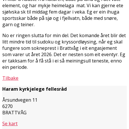
element, og har mykje heimelaga mat. Vi kan gjerne ete
sjølvfiska fisk til middag fem dagar i veka. Eg er ein ihuga
sportsfiskar både på sjø og i fjellvatn, både med snøre,
garn og teiner.
No er ringen slutta for min del. Det komande året blir det
litt mindre tid til sudoku og kryssordløysing, når eg skal
fungere som sokneprest i Brattvåg i eit engasjement
som varer ut året 2026. Det er nesten som eit eventyr. Eg
er takksam for å få stå i ei så meiningsull teneste, enno
ein periode.
Tilbake
Haram kyrkjelege fellesråd
Årsundvegen 11
6270
BRATTVÅG
Se kart